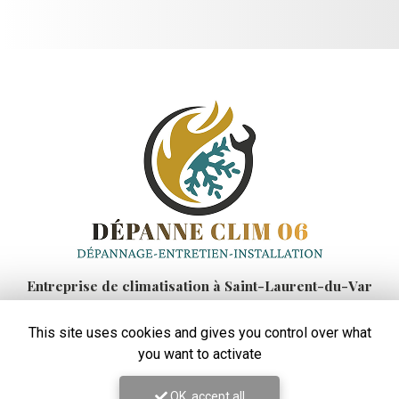
Entreprise de climatisation
à Saint-Laurent-du-Var
48 rue Auguste Rodin
This site uses cookies and gives you control over what
06700 Saint-Laurent-du-Var
you want to activate
06 99 42 45 83
Lundi au vendredi :
OK, accept all