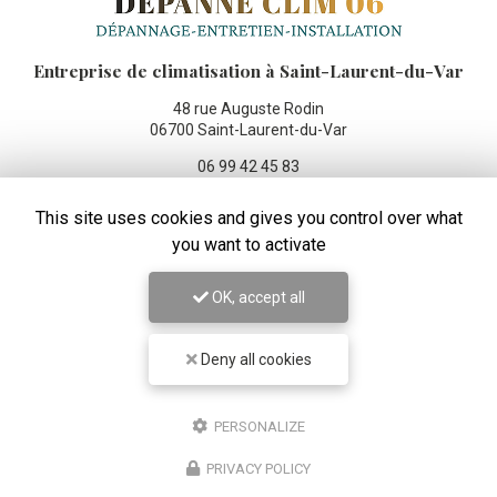
Entreprise de climatisation
à Saint-Laurent-du-Var
48 rue Auguste Rodin
06700 Saint-Laurent-du-Var
06 99 42 45 83
Lundi au vendredi :
This site uses cookies and gives you control over what
8h - 19h
you want to activate
Suivez-moi sur les réseaux sociaux :
OK, accept all
Deny all cookies
PERSONALIZE
ENVOYEZ UN MESSAGE
PRIVACY POLICY