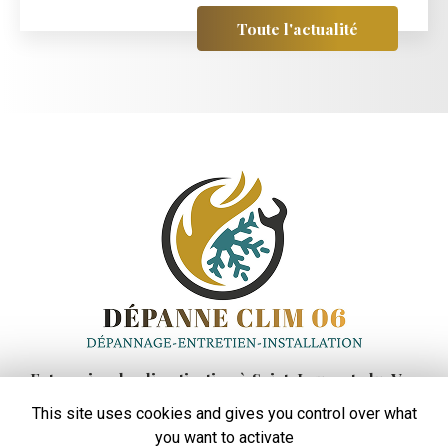
Toute l'actualité
Entreprise de climatisation
à Saint-Laurent-du-Var
This site uses cookies and gives you control over what
48 rue Auguste Rodin
06700 Saint-Laurent-du-Var
you want to activate