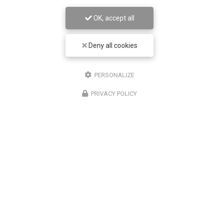
06 99 42 45 83
OK, accept all
Lundi au vendredi :
8h - 19h
Deny all cookies
Suivez-moi sur les réseaux sociaux :
PERSONALIZE
PRIVACY POLICY
ENVOYEZ UN MESSAGE
Nom Prénom
Société