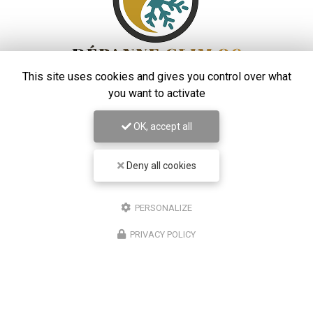
This site uses cookies and gives you control over what
you want to activate
Entreprise de climatisation
à Saint-Laurent-du-Var
48 rue Auguste Rodin
OK, accept all
06700 Saint-Laurent-du-Var
06 99 42 45 83
Deny all cookies
Lundi au vendredi :
8h - 19h
PERSONALIZE
Suivez-moi sur les réseaux sociaux :
PRIVACY POLICY