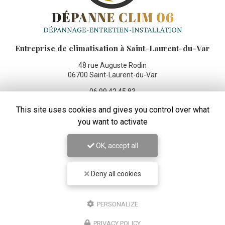
Entreprise de climatisation
à Saint-Laurent-du-Var
48 rue Auguste Rodin
06700 Saint-Laurent-du-Var
06 99 42 45 83
Lundi au vendredi :
This site uses cookies and gives you control over what
8h - 19h
you want to activate
Suivez-moi sur les réseaux sociaux :
OK, accept all
Deny all cookies
PERSONALIZE
ENVOYEZ UN MESSAGE
PRIVACY POLICY