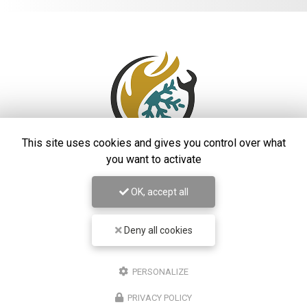
This site uses cookies and gives you control over what
you want to activate
OK, accept all
Entreprise de climatisation
à Saint-Laurent-du-Var
48 rue Auguste Rodin
Deny all cookies
06700 Saint-Laurent-du-Var
06 99 42 45 83
PERSONALIZE
Lundi au vendredi :
8h - 19h
PRIVACY POLICY