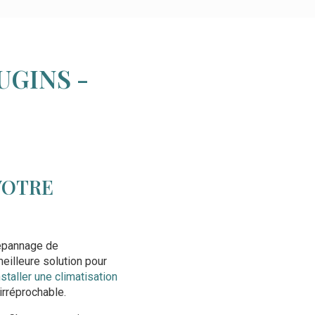
UGINS -
VOTRE
 dépannage de
eilleure solution pour
nstaller une climatisation
irréprochable.