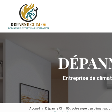
Navigation principale
Aller
au
contenu
principal
Entreprise de clima
Accueil
Dépanne Clim 06 : votre expert en climatisatio