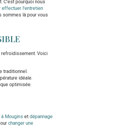
t. C'est pourquoi nous
 effectuer l'entretien
us sommes là pour vous
SIBLE
e refroidissement. Voici
traditionnel.
pérature idéale.
ique optimisée.
e à Mougins
et
dépannage
pour
changer une