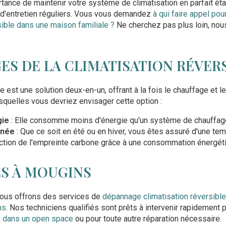
ance de maintenir votre système de climatisation en parfait éta
d'entretien réguliers. Vous vous demandez
à qui faire appel pour
sible dans une maison familiale ?
Ne cherchez pas plus loin, no
ES DE LA CLIMATISATION RÉVER
e est une solution deux-en-un, offrant à la fois le chauffage et l
squelles vous devriez envisager cette option :
gie
: Elle consomme moins d'énergie qu'un système de chauffage 
nnée
: Que ce soit en été ou en hiver, vous êtes assuré d'une tem
ction de l'empreinte carbone grâce à une consommation énergét
ES À MOUGINS
, nous offrons des services de
dépannage climatisation réversibl
ns
. Nos techniciens qualifiés sont prêts à intervenir rapidement 
n dans un open space
ou pour toute autre réparation nécessaire.