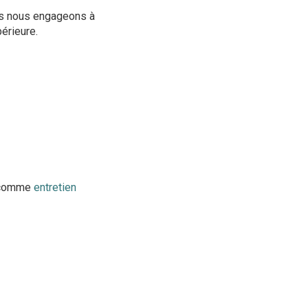
us nous engageons à
périeure.
s comme
entretien