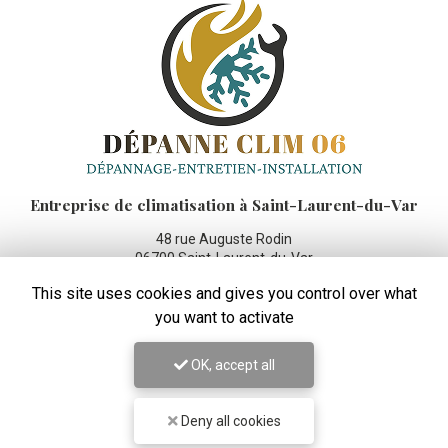
Entreprise de climatisation
à Saint-Laurent-du-Var
48 rue Auguste Rodin
06700 Saint-Laurent-du-Var
06 99 42 45 83
This site uses cookies and gives you control over what
you want to activate
Lundi au vendredi :
8h - 19h
OK, accept all
Suivez-moi sur les réseaux sociaux :
Deny all cookies