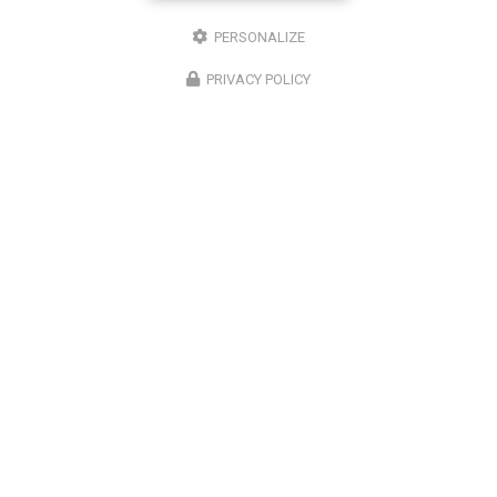
PERSONALIZE
PRIVACY POLICY
ENVOYEZ UN MESSAGE
Nom Prénom
Société
Email
Téléphone
Message