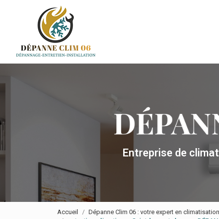
Navigation principale
Aller
au
contenu
principal
Entreprise de clima
Accueil
Dépanne Clim 06 : votre expert en climatisatio