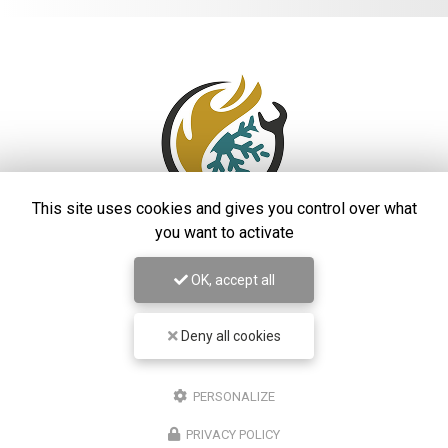
This site uses cookies and gives you control over what
you want to activate
OK, accept all
Entreprise de climatisation
à Saint-Laurent-du-Var
48 rue Auguste Rodin
Deny all cookies
06700 Saint-Laurent-du-Var
06 99 42 45 83
PERSONALIZE
Lundi au vendredi :
8h - 19h
PRIVACY POLICY