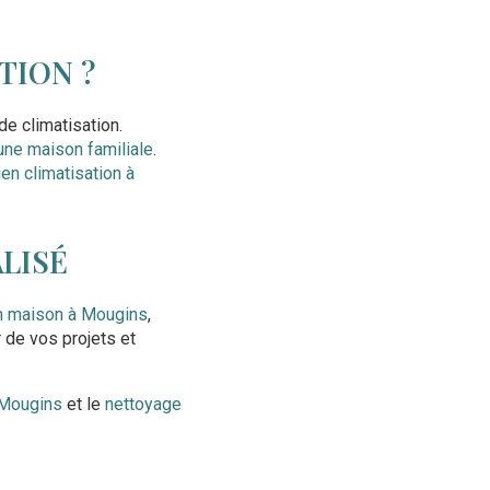
TION ?
e climatisation.
 une maison familiale
.
tien climatisation à
LISÉ
on maison à Mougins
,
 de vos projets et
 Mougins
et le
nettoyage