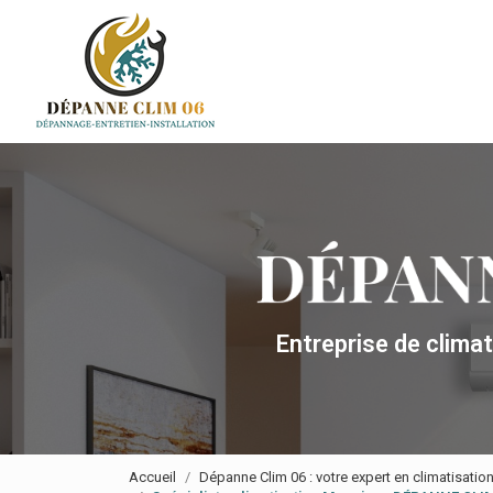
Navigation principale
Aller
au
contenu
principal
Entreprise de clima
Accueil
Dépanne Clim 06 : votre expert en climatisatio