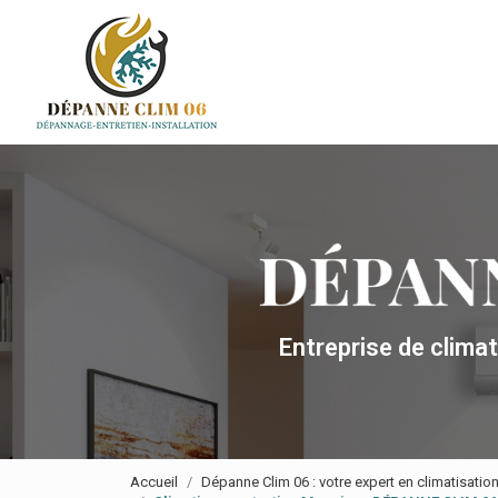
Navigation principale
Aller
au
contenu
principal
Entreprise de clima
Accueil
Dépanne Clim 06 : votre expert en climatisatio