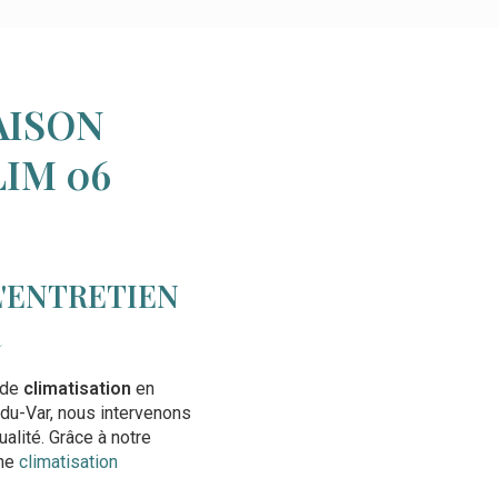
AISON
IM 06
L'ENTRETIEN
R
 de
climatisation
en
t-du-Var, nous intervenons
alité. Grâce à notre
une
climatisation