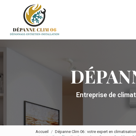
Navigation principale
Aller
au
contenu
principal
Entreprise de clima
Accueil
Dépanne Clim 06 : votre expert en climatisatio