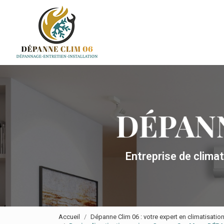
Navigation principale
Aller
au
contenu
principal
Entreprise de clima
Accueil
Dépanne Clim 06 : votre expert en climatisatio