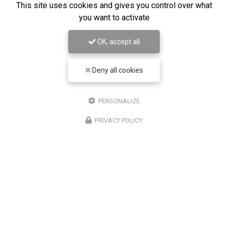
This site uses cookies and gives you control over what
48 rue Auguste Rodin
you want to activate
06700 Saint-Laurent-du-Var
OK, accept all
06 99 42 45 83
Lundi au vendredi :
8h - 19h
Deny all cookies
Suivez-moi sur les réseaux sociaux :
PERSONALIZE
PRIVACY POLICY
ENVOYEZ UN MESSAGE
Nom Prénom