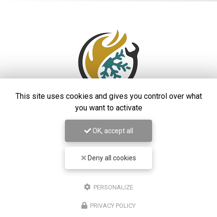
This site uses cookies and gives you control over what
you want to activate
Entreprise de climatisation
à Saint-Laurent-du-Var
OK, accept all
48 rue Auguste Rodin
06700 Saint-Laurent-du-Var
Deny all cookies
06 99 42 45 83
PERSONALIZE
Lundi au vendredi :
8h - 19h
PRIVACY POLICY
Suivez-moi sur les réseaux sociaux :