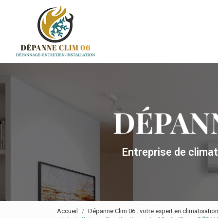
Navigation principale
Aller
au
contenu
principal
Entreprise de clima
Accueil
Dépanne Clim 06 : votre expert en climatisatio