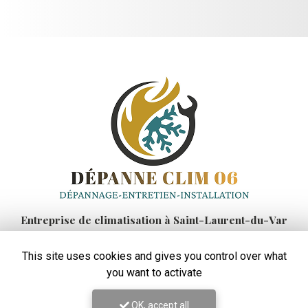
Entreprise de climatisation
à Saint-Laurent-du-Var
48 rue Auguste Rodin
This site uses cookies and gives you control over what
06700 Saint-Laurent-du-Var
you want to activate
06 99 42 45 83
Lundi au vendredi :
OK, accept all